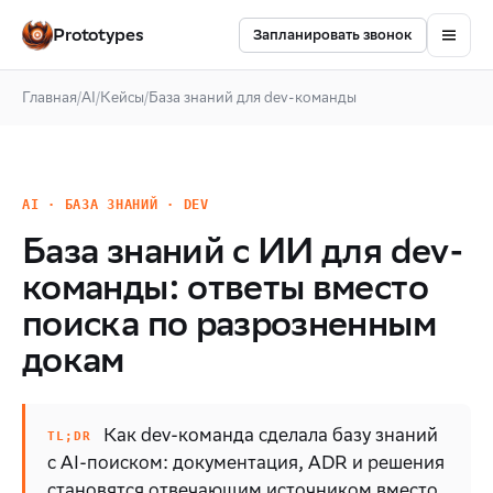
Prototypes
Запланировать звонок
Главная
/
AI
/
Кейсы
/
База знаний для dev-команды
AI · БАЗА ЗНАНИЙ · DEV
База знаний с ИИ для dev-
команды: ответы вместо
поиска по разрозненным
докам
Как dev-команда сделала базу знаний
с AI-поиском: документация, ADR и решения
становятся отвечающим источником вместо