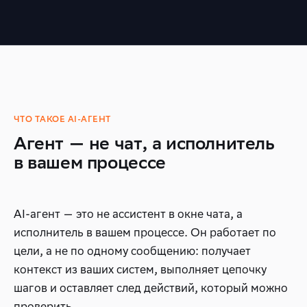
[ ok ]
QA
ran 210 test cases · 0
3.2s
regressions
[ ·· ]
PM
sprint summary sent to 5
0.6s
stakeholders
[ ok ]
MESH
routed 18 tasks → 3 agents ·
0.2s
all done
[warn]
FINANCE
flagged 2 anomalies in
0.9s
ЧТО ТАКОЕ AI-АГЕНТ
payments
Агент — не чат, а исполнитель
в вашем процессе
AI-агент — это не ассистент в окне чата, а
исполнитель в вашем процессе. Он работает по
цели, а не по одному сообщению: получает
контекст из ваших систем, выполняет цепочку
шагов и оставляет след действий, который можно
проверить.