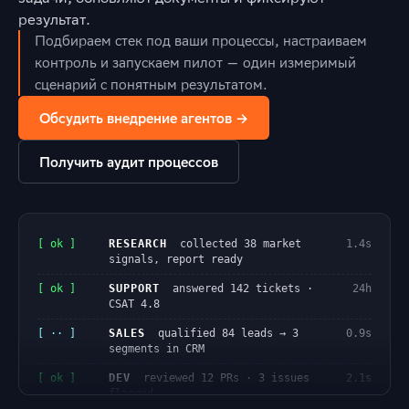
результат.
Подбираем стек под ваши процессы, настраиваем
контроль и запускаем пилот — один измеримый
сценарий с понятным результатом.
Обсудить внедрение агентов →
Получить аудит процессов
[ ok ]
RESEARCH
collected 38 market
1.4s
signals, report ready
[ ok ]
SUPPORT
answered 142 tickets ·
24h
CSAT 4.8
[ ·· ]
SALES
qualified 84 leads → 3
0.9s
segments in CRM
[ ok ]
DEV
reviewed 12 PRs · 3 issues
2.1s
flagged