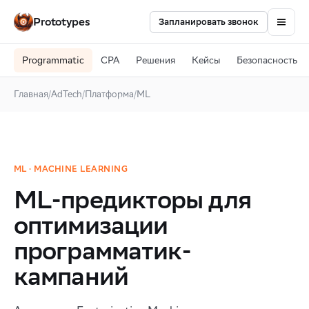
Prototypes
Запланировать звонок
Programmatic
CPA
Решения
Кейсы
Безопасность
Главная
/
AdTech
/
Платформа
/
ML
ML · MACHINE LEARNING
ML-предикторы для
оптимизации
программатик-
кампаний