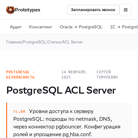
Prototypes
Запланировать звонок
Аудит
Консалтинг
Oracle → PostgreSQL
1С → Postgr
Главная
/
PostgreSQL
/
Статьи
/
ACL Server
POSTGRESQL ·
14 ФЕВРАЛЯ,
СЕРГЕЙ
БЕЗОПАСНОСТЬ
2025
ТОМУЛЕВИЧ
PostgreSQL ACL Server
Уровни доступа к серверу
PostgreSQL: подходы по netmask, DNS,
через коннектор pgbouncer. Конфигурация
ролей и упрощение pg_hba.conf.