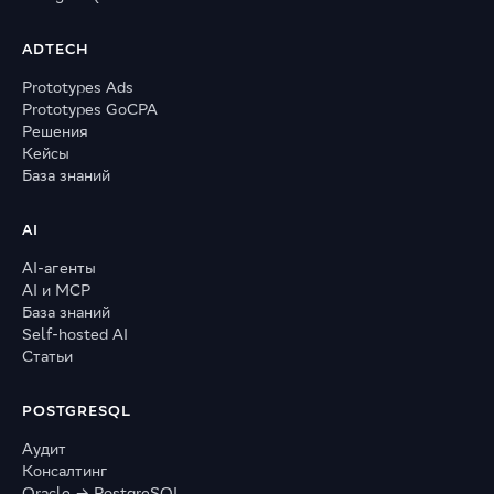
ADTECH
Prototypes Ads
Prototypes GoCPA
Решения
Кейсы
База знаний
AI
AI-агенты
AI и MCP
База знаний
Self-hosted AI
Статьи
POSTGRESQL
Аудит
Консалтинг
Oracle → PostgreSQL