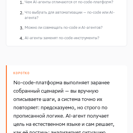
Чем AI-агенты отличаются от no-code-платформ?
Что выбрать для автоматизации — no-code или AI-
агента?
Можно ли совмещать no-code и AI-агентов?
AI-агенты заменят no-code-инструменты?
КОРОТКО
No-code-платформа выполняет заранее
собранный сценарий — вы вручную
описываете шаги, а система точно их
повторяет: предсказуемо, но строго по
прописанной логике. AI-агент получает
цель на естественном языке и сам решает,
как её достичь: анализирует ситуацию,