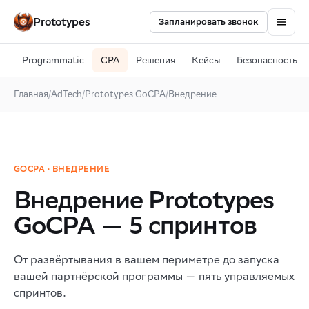
Prototypes
Запланировать звонок
Programmatic
CPA
Решения
Кейсы
Безопасность
Главная
/
AdTech
/
Prototypes GoCPA
/
Внедрение
GOCPA · ВНЕДРЕНИЕ
Внедрение Prototypes
GoCPA — 5 спринтов
От развёртывания в вашем периметре до запуска
вашей партнёрской программы — пять управляемых
спринтов.