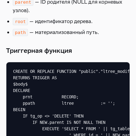
— ID родителя (NULL для корневых
parent
узлов).
— идентификатор дерева.
root
— материализованный путь.
path
Триггерная функция
CREATE OR REPLACE FUNCTION "public"."ltree_modify" 
RETURNS TRIGGER AS

$body$

DECLARE

    prnt            RECORD;

    ppath           ltree           := '';

BEGIN

    IF tg_op <> 'DELETE' THEN

        IF NEW.parent IS NOT NULL THEN

            EXECUTE 'SELECT * FROM ' || tg_table_sc
                       ' WHERE id = ' || NEW.parent