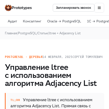
Prototypes
Запланировать звонок
Аудит
Консалтинг
Oracle → PostgreSQL
1С → Postgr
Главная
/
PostgreSQL
/
Статьи
/
ltree + Adjacency List
POSTGRESQL · ДЕРЕВЬЯ
14 ФЕВРАЛЯ, 2025
СЕРГЕЙ ТОМУЛЕВИЧ
Управление ltree
с использованием
алгоритма Adjacency List
Управление ltree с использованием
алгоритма Adjacency List. Прямая связь с