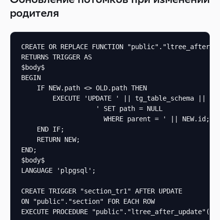
родителя
CREATE OR REPLACE FUNCTION "public"."ltree_after_up
RETURNS TRIGGER AS

$body$

BEGIN

    IF NEW.path <> OLD.path THEN

        EXECUTE 'UPDATE ' || tg_table_schema || '.'
                   ' SET path = NULL

                     WHERE parent = ' || NEW.id;

    END IF;

    RETURN NEW;

END;

$body$

LANGUAGE 'plpgsql';

CREATE TRIGGER "section_tr1" AFTER UPDATE

ON "public"."section" FOR EACH ROW

EXECUTE PROCEDURE "public"."ltree_after_update"();