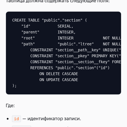
Таблица должна содержать следующие поля:
CREATE TABLE "public"."section" (

    "id"            SERIAL,

    "parent"        INTEGER,

    "root"          INTEGER             NOT NULL,

    "path"          "public"."ltree"    NOT NULL,

        CONSTRAINT "section__path__key" UNIQUE("pat
        CONSTRAINT "section__pkey" PRIMARY KEY("id"
        CONSTRAINT "section__section__fkey" FOREIGN
        REFERENCES "public"."section"("id")

            ON DELETE CASCADE

            ON UPDATE CASCADE

);
Где:
— идентификатор записи.
id