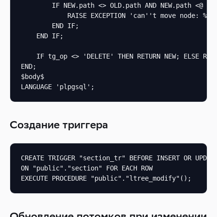
        IF NEW.path <> OLD.path AND NEW.path <@ OLD
            RAISE EXCEPTION 'can''t move node: % =>
        END IF;

    END IF;

    IF tg_op <> 'DELETE' THEN RETURN NEW; ELSE RETU
END;

$body$

LANGUAGE 'plpgsql';
Создание триггера
CREATE TRIGGER "section_tr" BEFORE INSERT OR UPDATE
ON "public"."section" FOR EACH ROW

EXECUTE PROCEDURE "public"."ltree_modify"();
Обновление потомков при изменении