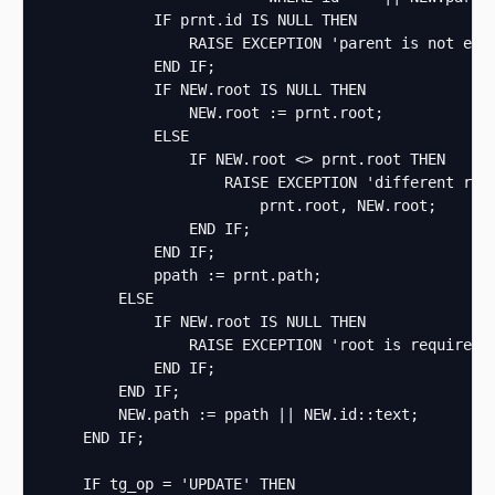
            IF prnt.id IS NULL THEN

                RAISE EXCEPTION 'parent is not exis
            END IF;

            IF NEW.root IS NULL THEN

                NEW.root := prnt.root;

            ELSE

                IF NEW.root <> prnt.root THEN

                    RAISE EXCEPTION 'different root
                        prnt.root, NEW.root;

                END IF;

            END IF;

            ppath := prnt.path;

        ELSE

            IF NEW.root IS NULL THEN

                RAISE EXCEPTION 'root is required';
            END IF;

        END IF;

        NEW.path := ppath || NEW.id::text;

    END IF;

    IF tg_op = 'UPDATE' THEN
